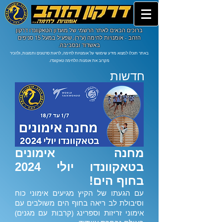
ברוכים הבאים לאתר הרשמי של מועדון הטאקוונדו דרקון
הזהב - אומנויות לחימה (ע"ר), שפעיל במעל 15 סניפים
באשדוד ובסביבה.
באתר תוכלו למצוא מידע שימושי על אומנויות לחימה, לראות סרטונים ותמונות, ולהכיר
מקרוב את אומנות הלחימה טאקוונדו.
חדשות
מחנה אימונים
בטאקוונדו יולי 2024
בחוף הים!
עם הגעתו של הקיץ מגיעים אימוני כוח
וסיבולת לב ריאה בחוף הים משולבים עם
אימוני זריזות וספרינג (קרבות עם מגנים)